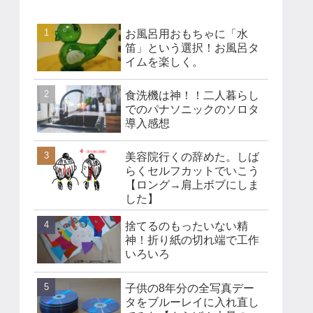
お風呂用おもちゃに「水
笛」という選択！お風呂タ
イムを楽しく。
食洗機は神！！二人暮らし
でのパナソニックのソロタ
導入感想
美容院行くの辞めた。しば
らくセルフカットでいこう
【ロング→肩上ボブにしま
した】
捨てるのもったいない精
神！折り紙の切れ端で工作
いろいろ
子供の8年分の全写真デー
タをブルーレイに入れ直し