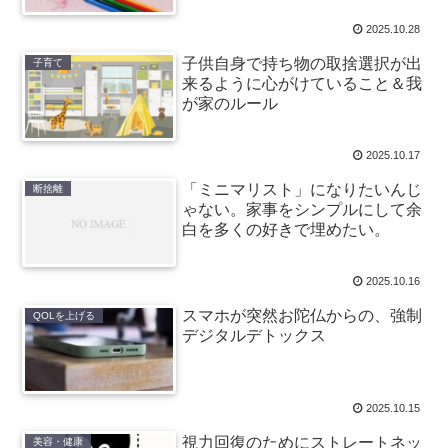
2025.10.28
子供自身で持ち物の取捨選択が出
子育て
来るように心がけていること＆我
が家のルール
2025.10.17
「ミニマリスト」になりたいんじ
断捨離
ゃない。家事をシンプルにして余
白を多くの好きで埋めたい。
2025.10.16
スマホが突然お陀仏からの、強制
QOLを上げる
デジタルデトックス
2025.10.15
視力回復のためにストレートネッ
美容・健康