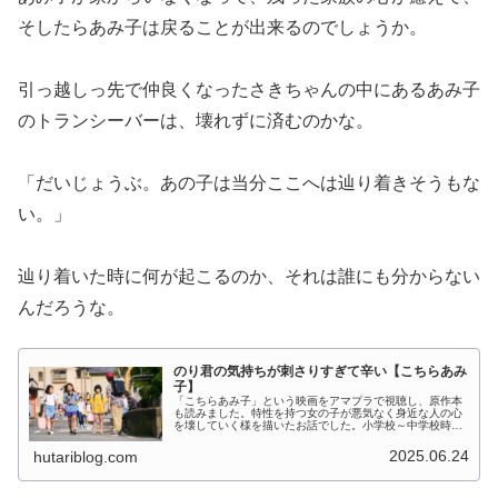
そしたらあみ子は戻ることが出来るのでしょうか。
引っ越しっ先で仲良くなったさきちゃんの中にあるあみ子
のトランシーバーは、壊れずに済むのかな。
「だいじょうぶ。あの子は当分ここへは辿り着きそうもな
い。」
辿り着いた時に何が起こるのか、それは誰にも分からない
んだろうな。
のり君の気持ちが刺さりすぎて辛い【こちらあみ
子】
「こちらあみ子」という映画をアマプラで視聴し、原作本
も読みました。特性を持つ女の子が悪気なく身近な人の心
を壊していく様を描いたお話でした。小学校～中学校時代
を描いていますが、あみ子はもちろん周囲の人の気持ちも
想像すると、心が痛くなる展開です...
2025.06.24
hutariblog.com