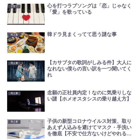
心を打つラブソングは「恋」じゃなく
子育て
「愛」を歌っている
韓ドラ見まくってて思う謎な事
考え事
【カサブタの歌詞がしみる件】大人に
考え事
なれない僕らの言い訳を一つ聞いてく
れ
念願の正社員内定！なのに気乗りしな
考え事
い謎【ホメオスタシスの乗り越え方】
子供の新型コロナウイルス対策、取り
考え事
あえず人込みを避けてマスク・手洗い
を徹底【不安で仕方ないけどやれるこ