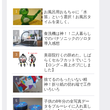
お風呂用おもちゃに「水
笛」という選択！お風呂タ
イムを楽しく。
食洗機は神！！二人暮らし
でのパナソニックのソロタ
導入感想
美容院行くの辞めた。しば
らくセルフカットでいこう
【ロング→肩上ボブにしま
した】
捨てるのもったいない精
神！折り紙の切れ端で工作
いろいろ
子供の8年分の全写真デー
タをブルーレイに入れ直し