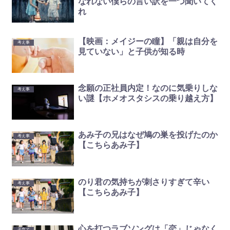
なれない僕らの言い訳を一つ聞いてく
れ
【映画：メイジーの瞳】「親は自分を
考え事
見ていない」と子供が知る時
念願の正社員内定！なのに気乗りしな
考え事
い謎【ホメオスタシスの乗り越え方】
あみ子の兄はなぜ鳩の巣を投げたのか
考え事
【こちらあみ子】
のり君の気持ちが刺さりすぎて辛い
考え事
【こちらあみ子】
心を打つラブソングは「恋」じゃなく
子育て