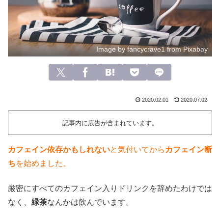
Image by fancycrave1 from Pixabay
2020.02.01
2020.07.02
記事内に広告が含まれています。
カフェイン依存かもしれない
と気付いてから
カフェイン断
ち
を始めました。
厳密にすべてのカフェイン入りドリンクを辞めたわけでは
なく、
緑茶
なんかは飲んでいます。