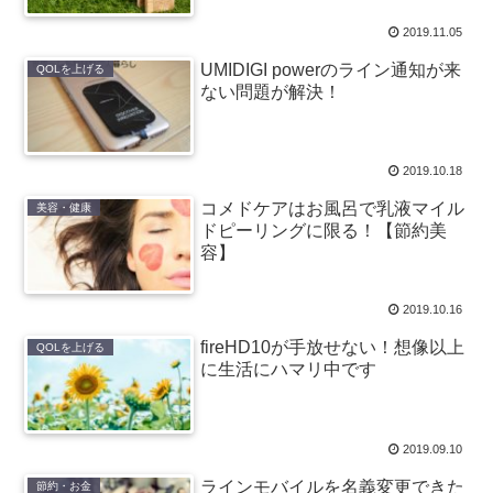
2019.11.05
UMIDIGI powerのライン通知が来
QOLを上げる
ない問題が解決！
2019.10.18
コメドケアはお風呂で乳液マイル
美容・健康
ドピーリングに限る！【節約美
容】
2019.10.16
fireHD10が手放せない！想像以上
QOLを上げる
に生活にハマリ中です
2019.09.10
ラインモバイルを名義変更できた
節約・お金